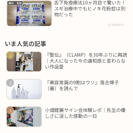
舌下免疫療法10ヶ月目で驚いた！
趣味・実用
スギ治療中でもヒノキ花粉症は別
物だった
2022/5/13
いま人気の記事
『聖伝』（CLAMP）を30年ぶりに再読
｜大人になった今の違和感と変わらな
い作品愛
『美容常識の9割はウソ』落合博子
（著）を読んで
小畑健展サイン会体験レポ｜先生の優
しさに涙した感動の一日