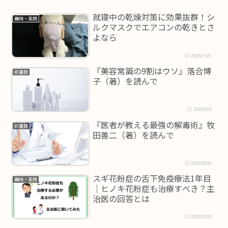
就寝中の乾燥対策に効果抜群！シ
趣味・実用
ルクマスクでエアコンの乾きとさ
よなら
2025/7/21
『美容常識の9割はウソ』落合博
読書録
子（著）を読んで
2022/9/2
『医者が教える最強の解毒術』牧
読書録
田善二（著）を読んで
2022/8/31
スギ花粉症の舌下免疫療法1年目
趣味・実用
｜ヒノキ花粉症も治療すべき？主
治医の回答とは
2022/6/29