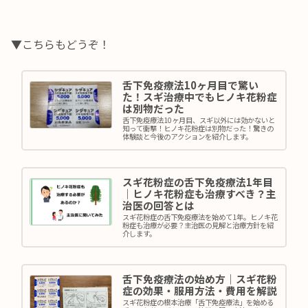
▼こちらもどうぞ！
舌下免疫療法10ヶ月目で驚い
た！スギ治療中でもヒノキ花粉症
は別物だった
舌下免疫療法10ヶ月目、スギ以外には効かないと
知って衝撃！ヒノキ花粉症は別物だった！驚きの
体験談と今後のアクションを紹介します。
スギ花粉症の舌下免疫療法1年目
｜ヒノキ花粉症も治療すべき？主
治医の回答とは
スギ花粉症の舌下免疫療法を始めて1年。ヒノキ花
粉症も治療が必要？主治医の見解と治療方針を紹
介します。
舌下免疫療法の始め方｜スギ花粉
症の効果・服用方法・費用を解説
スギ花粉症の根本治療「舌下免疫療法」を始める