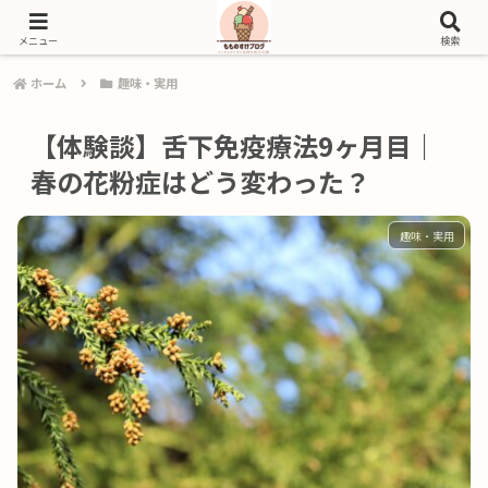
好きな作品と、暮らしの体験を自分の言葉で綴るブログ
メニュー
検索
ホーム
趣味・実用
【体験談】舌下免疫療法9ヶ月目｜
春の花粉症はどう変わった？
趣味・実用