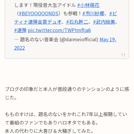
します！現役音大生アイドル
#小林萌花
（
#BEYOOOOONDS
）も参戦！
#市川紗椰
、
#ピ
ティナ連弾金賞デュオ
、
#石丸幹二
、
#武内絵美
、
#連弾
pic.twitter.com/TWPtmfIja6
— 題名のない音楽会 (@daimeiofficial)
May 19,
2022
ブログの印象だと本人が普段通りのテンションのように感
じた。
もものすけは、題名のないをかれこれ7年以上視聴してい
て番組のファンでもありハロオタでもある。
本人の代わりに大喜び＆大騒ぎしてみた。