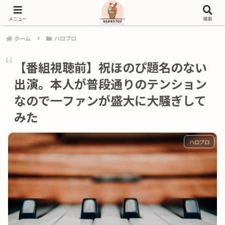
好きな作品と、暮らしの体験を自分の言葉で綴るブログ
メニュー
検索
ホーム
ハロプロ
【番組視聴前】祝ほのぴ題名のない
出演。本人が普段通りのテンション
なので一ファンが盛大に大騒ぎして
みた
ハロプロ