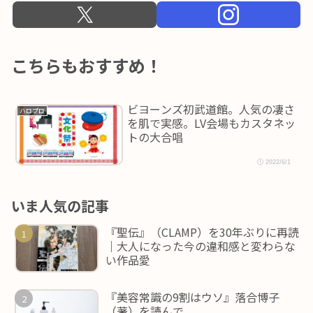
こちらもおすすめ！
ビヨーンズ初武道館。人気の凄さ
ハロプロ
を肌で実感。LV会場もカスタネッ
トの大合唱
2022/6/1
いま人気の記事
『聖伝』（CLAMP）を30年ぶりに再読
｜大人になった今の違和感と変わらな
い作品愛
『美容常識の9割はウソ』落合博子
（著）を読んで